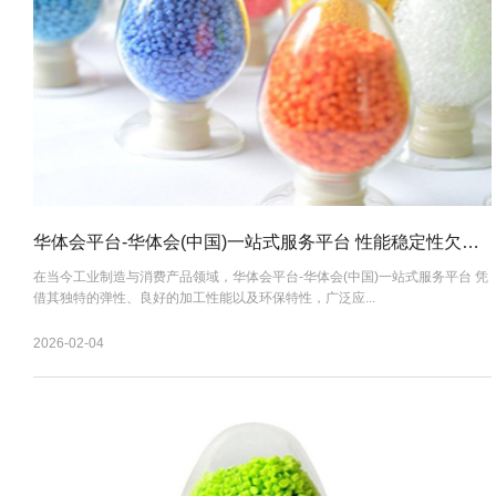
华体会平台-华体会(中国)一站式服务平台 性能稳定性欠佳，该如何解决?
在当今工业制造与消费产品领域，华体会平台-华体会(中国)一站式服务平台 凭
借其独特的弹性、良好的加工性能以及环保特性，广泛应...
2026-02-04