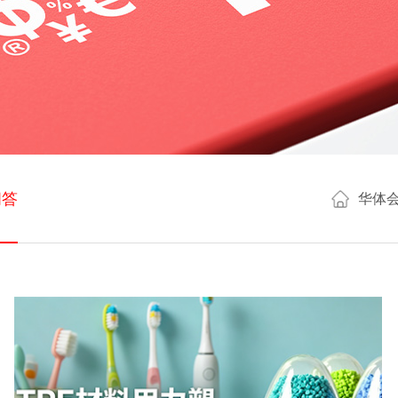
问答
华体会