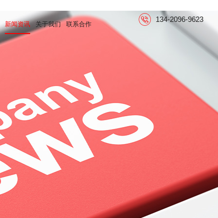
134-2096-9623
新闻资讯
关于我们
联系合作