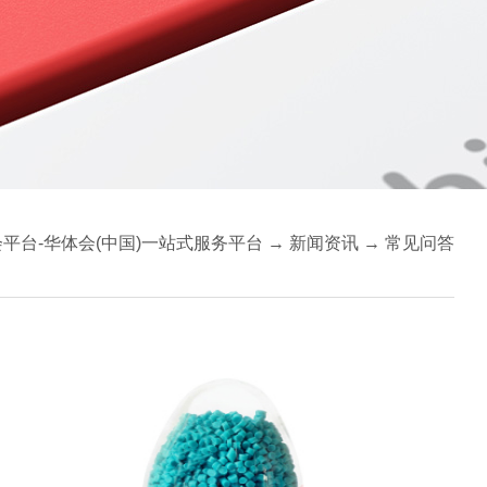
平台-华体会(中国)一站式服务平台
→
新闻资讯
→
常见问答