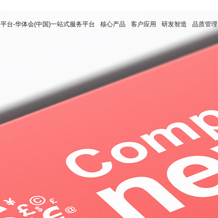
平台-华体会(中国)一站式服务平台
核心产品
客户应用
研发智造
品质管理