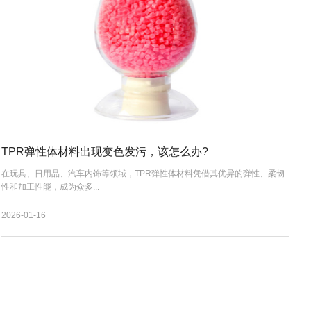
TPR弹性体材料出现变色发污，该怎么办?
在玩具、日用品、汽车内饰等领域，TPR弹性体材料凭借其优异的弹性、柔韧
性和加工性能，成为众多...
2026-01-16
→