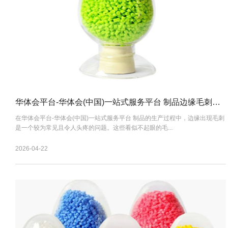
华体会平台-华体会(中国)一站式服务平台 制品边缘毛刺多，该如何优化去除?
在华体会平台-华体会(中国)一站式服务平台 制品的生产过程中，边缘出现毛刺
是一个较为常见且令人头疼的问题。这些看似不起眼的毛...
2026-04-22