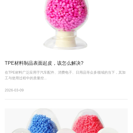
TPE材料制品表面起皮，该怎么解决?
在TPE材料广泛应用于汽车配件、消费电子、日用品等众多领域的当下，其加
工与使用过程中的质量控...
2026-03-09
→