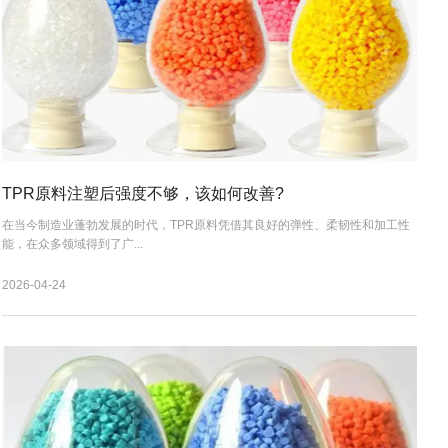
TPR原料注塑后强度不够，该如何改善?
在当今制造业蓬勃发展的时代，TPR原料凭借其良好的弹性、柔韧性和加工性
能，在众多领域得到了广...
2026-04-24
→