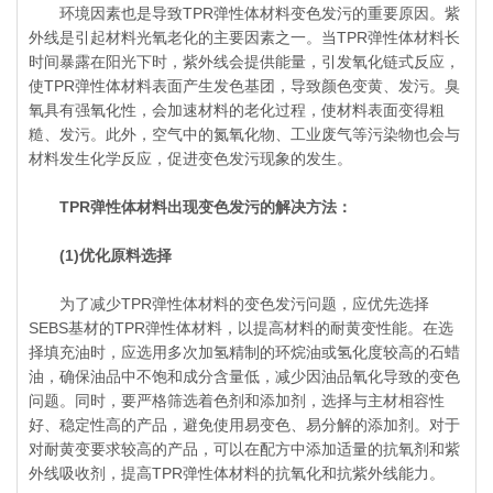
环境因素也是导致TPR弹性体材料变色发污的重要原因。紫
外线是引起材料光氧老化的主要因素之一。当TPR弹性体材料长
时间暴露在阳光下时，紫外线会提供能量，引发氧化链式反应，
使TPR弹性体材料表面产生发色基团，导致颜色变黄、发污。臭
氧具有强氧化性，会加速材料的老化过程，使材料表面变得粗
糙、发污。此外，空气中的氮氧化物、工业废气等污染物也会与
材料发生化学反应，促进变色发污现象的发生。
TPR弹性体材料出现变色发污的解决方法：
(1)优化原料选择
为了减少TPR弹性体材料的变色发污问题，应优先选择
SEBS基材的TPR弹性体材料，以提高材料的耐黄变性能。在选
择填充油时，应选用多次加氢精制的环烷油或氢化度较高的石蜡
油，确保油品中不饱和成分含量低，减少因油品氧化导致的变色
问题。同时，要严格筛选着色剂和添加剂，选择与主材相容性
好、稳定性高的产品，避免使用易变色、易分解的添加剂。对于
对耐黄变要求较高的产品，可以在配方中添加适量的抗氧剂和紫
外线吸收剂，提高TPR弹性体材料的抗氧化和抗紫外线能力。