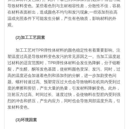
导致材料变色。某些着色剂与主材相容性差，分散性不佳，容易
在材料表面析出，造成颜色不均匀和发污现象;一些添加剂在高
温或光照条件下可能发生分解，产生有色物质，影响材料的外
观。
(2)加工工艺因素
加工工艺对TPR弹性体材料的颜色稳定性有着重要影响。注
塑温度过高是导致材料变色发污的常见原因之一。当加工温度超
过材料的适宜范围时，TPR弹性体材料会发生热降解，分子链断
裂，产生醛、酮等发色基团，使材料颜色变深、发污。同时，过
高的温度还会加速着色剂和添加剂的分解，进一步加剧变色问
题。螺杆转速过高、预塑背压过大也会导致物料在机筒内受到过
度的摩擦和剪切，产生大量的热量，引发材料降解变色。此外，
注射压力过高、时间过长、速度过快，会使物料在型腔内受到强
烈的冲击和挤压，产生内应力，同时也会导致局部温度升高，引
发材料变色。
(3)环境因素