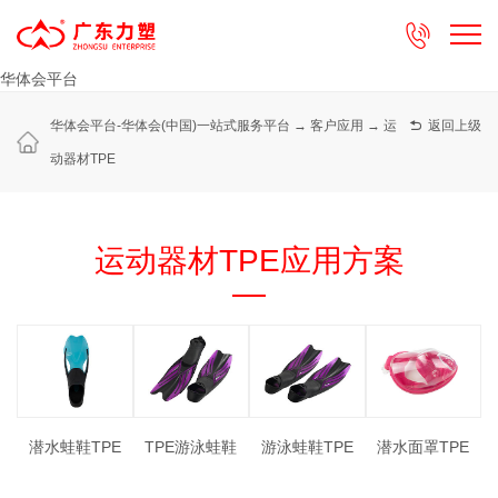

华体会平台
华体会平台-华体会(中国)一站式服务平台
→
客户应用
→
运

返回上级
动器材TPE
运动器材TPE应用方案
潜水蛙鞋TPE
TPE游泳蛙鞋
游泳蛙鞋TPE
潜水面罩TPE