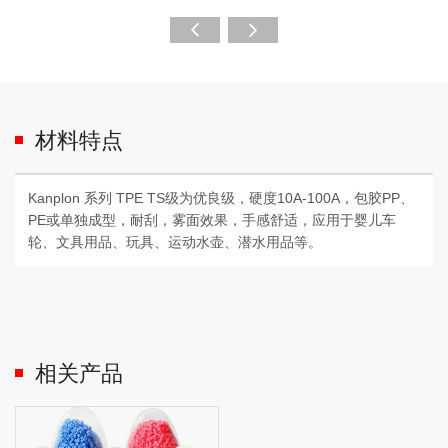


材料特点
Kanplon 系列 TPE TS级为优良级，硬度10A-100A，包胶PP、
PE或单独成型，耐刮，雾面效果，手感舒适，应用于婴儿车
轮、文具用品、玩具、运动水壶、潜水用品等。
相关产品