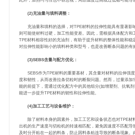
此外，加热均匀性也不容忽视，局部温度过高或过低都可能导
(2)充油量与填料调整：
充油量和填料的选择，对TPE材料的拉伸性能具有显著影响
则可能使材料过硬，加工性能变差。因此，需根据具体配方和
TPE材料相容性好的充油剂，有助于提升材料的整体性能和稳
对拉伸性能影响小的填料种类和型号，也是改善断条问题的有
(3)SEBS含量与配方优化：
SEBS作为TPE材料的重要基材，其含量对材料的拉伸强度
度和韧性，从而改善拉条切粒时的断裂问题。然而，过量添加S
能的前提下，需通过优化配方中的其他组分(如增塑剂、抗氧剂等
能进一步提升TPE材料的韧性和拉伸性能。
(4)加工工艺与设备维护：
除了材料本身的因素外，加工工艺和设备状态也对TPE材料
出机的生产速度与切粒机的转速相匹配，避免因速度不匹配导
及时分开粘在一起的料条，防止因料条粘连导致的断条现象。