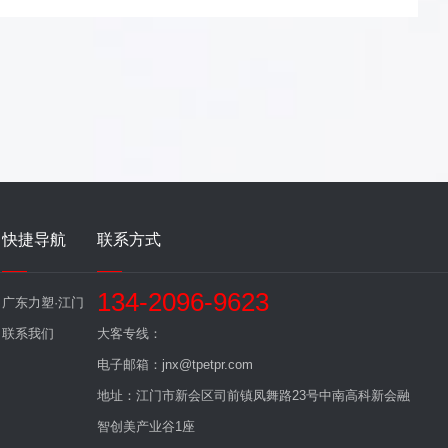
快捷导航
联系方式
134-2096-9623
广东力塑·江门
联系我们
大客专线：
电子邮箱：jnx@tpetpr.com
地址：江门市新会区司前镇凤舞路23号中南高科新会融
智创美产业谷1座