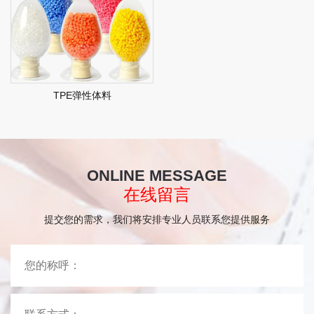
TPE弹性体料
ONLINE MESSAGE
在线留言
提交您的需求，我们将安排专业人员联系您提供服务