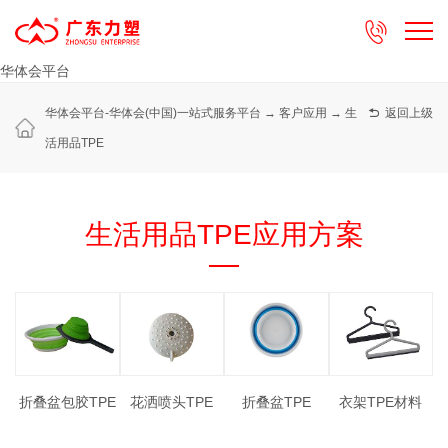

华体会平台
华体会平台-华体会(中国)一站式服务平台
→
客户应用
→
生

返回上级
活用品TPE
生活用品TPE应用方案
折叠盆包胶TPE
花洒喷头TPE
折叠盆TPE
衣架TPE材料