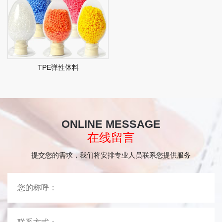
TPE弹性体料
ONLINE MESSAGE
在线留言
提交您的需求，我们将安排专业人员联系您提供服务