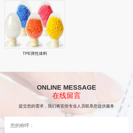
TPE弹性体料
ONLINE MESSAGE
在线留言
提交您的需求，我们将安排专业人员联系您提供服务