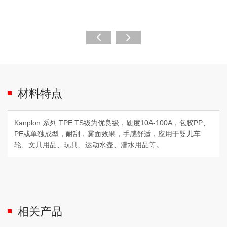


材料特点
Kanplon 系列 TPE TS级为优良级，硬度10A-100A，包胶PP、
PE或单独成型，耐刮，雾面效果，手感舒适，应用于婴儿车
轮、文具用品、玩具、运动水壶、潜水用品等。
相关产品