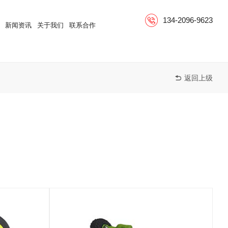
134-2096-9623
新闻资讯
关于我们
联系合作
返回上级
