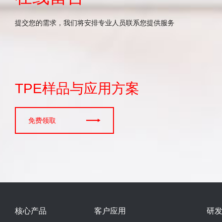
提交您的需求，我们将安排专业人员联系您提供服务
TPE样品与应用方案

免费领取
核心产品
客户应用
研