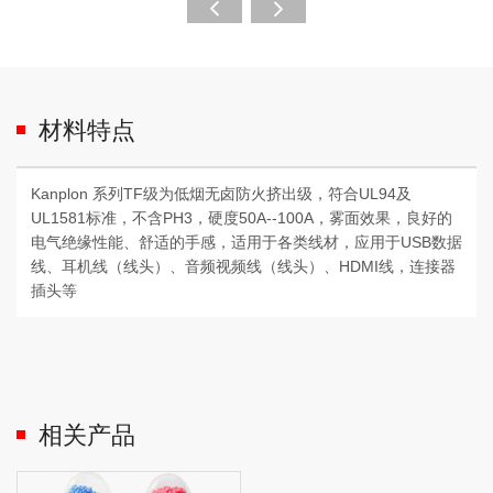


材料特点
Kanplon 系列TF级为低烟无卤防火挤出级，符合UL94及
UL1581标准，不含PH3，硬度50A--100A，雾面效果，良好的
电气绝缘性能、舒适的手感，适用于各类线材，应用于USB数据
线、耳机线（线头）、音频视频线（线头）、HDMI线，连接器
插头等
相关产品